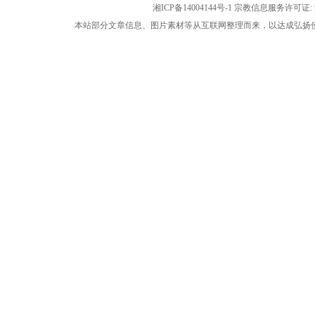
湘ICP备14004144号-1
宗教信息服务许可证: 湘
本站部分文章信息、图片素材等从互联网整理而来，以达成弘扬佛法公