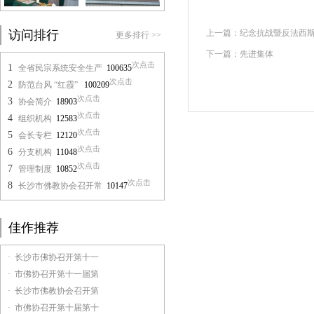
访问排行
上一篇：
纪念抗战暨反法西斯
更多排行 >>
下一篇：
先进集体
次点击
1
全省民宗系统安全生产
100635
次点击
2
防范台风 “红霞”
100209
次点击
3
协会简介
18903
次点击
4
组织机构
12583
次点击
5
会长专栏
12120
次点击
6
分支机构
11048
次点击
7
管理制度
10852
次点击
8
长沙市佛教协会召开常
10147
佳作推荐
· 长沙市佛协召开第十一
· 市佛协召开第十一届第
· 长沙市佛教协会召开第
· 市佛协召开第十届第十