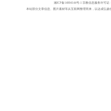
湘ICP备14004144号-1
宗教信息服务许可证: 湘
本站部分文章信息、图片素材等从互联网整理而来，以达成弘扬佛法公