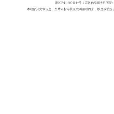
湘ICP备14004144号-1
宗教信息服务许可证: 湘
本站部分文章信息、图片素材等从互联网整理而来，以达成弘扬佛法公