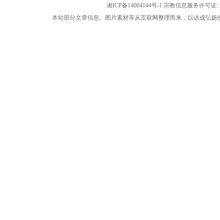
湘ICP备14004144号-1
宗教信息服务许可证: 湘
本站部分文章信息、图片素材等从互联网整理而来，以达成弘扬佛法公