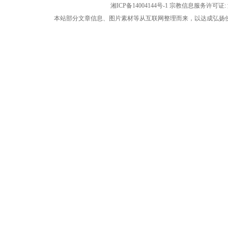
湘ICP备14004144号-1
宗教信息服务许可证: 湘
本站部分文章信息、图片素材等从互联网整理而来，以达成弘扬佛法公