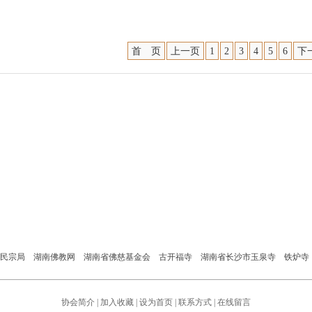
首 页
上一页
1
2
3
4
5
6
下
民宗局
湖南佛教网
湖南省佛慈基金会
古开福寺
湖南省长沙市玉泉寺
铁炉寺
协会简介
|
加入收藏
|
设为首页
|
联系方式
|
在线留言