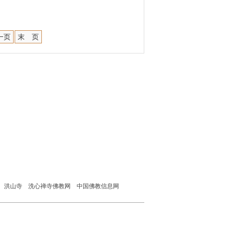
一页
末 页
洪山寺
洗心禅寺佛教网
中国佛教信息网