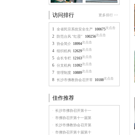
访问排行
更多排行 >>
次点击
1
全省民宗系统安全生产
100675
次点击
2
防范台风 “红霞”
100256
次点击
3
协会简介
18994
次点击
4
组织机构
12629
次点击
5
会长专栏
12163
次点击
6
分支机构
11092
次点击
7
管理制度
10889
次点击
8
长沙市佛教协会召开常
10188
佳作推荐
· 长沙市佛协召开第十一
· 市佛协召开第十一届第
· 长沙市佛教协会召开第
· 市佛协召开第十届第十